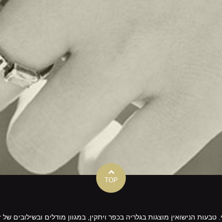
TOP
י. טבעות הנישואין מוצגות בגלריה בכפר ויתקין, במגוון מודלים ובשילובים ש