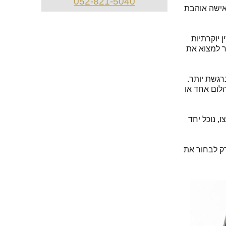
052-821-5040
 אישה אוהבת
פגישה
בגלריה
מלאו
 יוקרתיות
ר למצוא את
טופס
זה
וניצור
רגשת יותר.
הלום אחד או
עמכם
קשר
בהקדם
, נוכל יחד
רק לבחור את